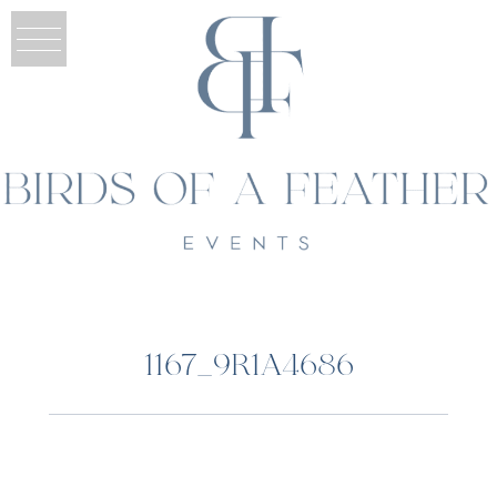
1167_9R1A4686