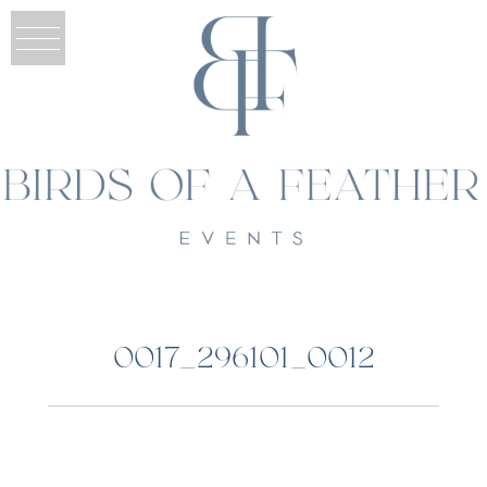
0017_296101_0012